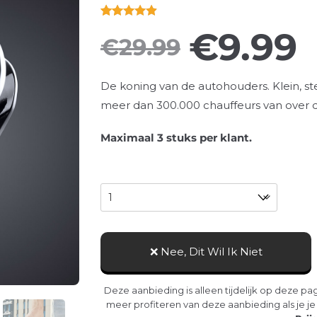
Rated
219
4.88
€
9.99
€
29.99
out of 5
based on
customer
De koning van de autohouders. Klein, s
ratings
meer dan 300.000 chauffeurs van over d
Maximaal 3 stuks per klant.
Aantal
❌ Nee, Dit Wil Ik Niet
Deze aanbieding is alleen tijdelijk op deze pag
meer profiteren van deze aanbieding als je j