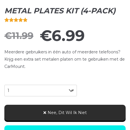
METAL PLATES KIT (4-PACK)
Rated
4
4.75
€
6.99
€
11.99
out of 5
based on
customer
Meerdere gebruikers in één auto of meerdere telefoons?
ratings
Krijg een extra set metalen platen om te gebruiken met de
CarMount.
Aantal
❌ Nee, Dit Wil Ik Niet