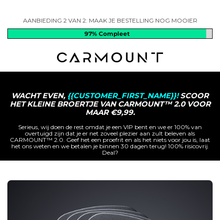
AANBIEDING 2 VAN 2: MAAK JE BESTELLING NOG MOOIER
97%
Compleet
WACHT EVEN,
{{CUSTOMER_FIRST_NAME}}!
SCOOR
HET KLEINE BROERTJE VAN CARMOUNT™ 2.0 VOOR
MAAR €9,99.
Serieus, wij doen de rest omdat je een VIP bent en we er 100% van
overtuigd zijn dat je er net zoveel plezier aan zult beleven als
CARMOUNT™ 2.0. Geef het een proefrit en als het niets voor jou is, laat
het ons weten en we betalen je binnen 30 dagen terug! 100% risicovrij.
Deal?