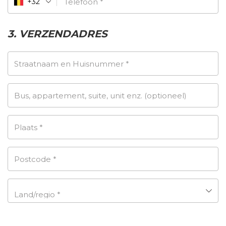
Telefoon
*
+32
9.
p
€1
w
0
r
5
a
0.
i
9.
s:
3. VERZENDADRES
j
9
€1
s
7.
4
w
7.
Straatnaam en Huisnummer
*
a
0
s:
0.
€2
Bus, appartement, suite, unit enz.
(optioneel)
9
4.
Plaats
*
0
0.
Postcode
*
Land/regio
*