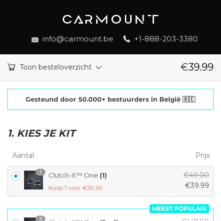
info@carmount.be
+1-888-203-3380
€
39.99
Toon besteloverzicht
Gesteund door 50.000+ bestuurders in België 🇧🇪
1. KIES JE KIT
Aantal
Prijs
1
€
49.00
Clutch-X™ One
(1)
O
€
39.99
Koop 1 voor €39,99
H
o
u
r
MEEST POPULAIR
i
s
3