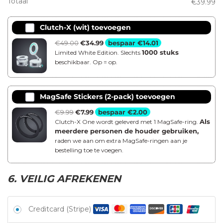
Totaal
€
39.99
Clutch-X (wit) toevoegen
€
49.00
Oorspronkelijke
€
34.99
Huidige
bespaar
€
14.01
prijs
prijs
1000 stuks
Limited White Edition. Slechts
was:
is:
beschikbaar. Op = op.
€49.00.
€34.99.
MagSafe Stickers (2-pack) toevoegen
€
9.99
Oorspronkelijke
€
7.99
Huidige
bespaar
€
2.00
prijs
prijs
Als
Clutch-X One wordt geleverd met 1 MagSafe-ring.
meerdere personen de houder gebruiken,
was:
is:
€9.99.
€7.99.
raden we aan om extra MagSafe-ringen aan je
bestelling toe te voegen.
6. VEILIG AFREKENEN
Creditcard (Stripe)