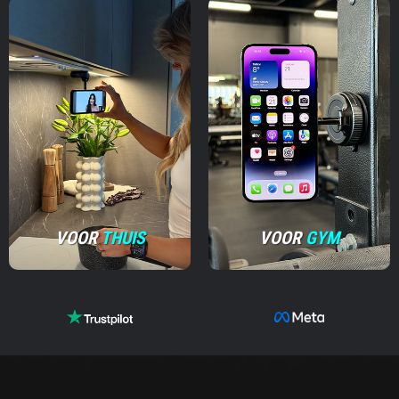
VOOR
THUIS
VOOR
GYM