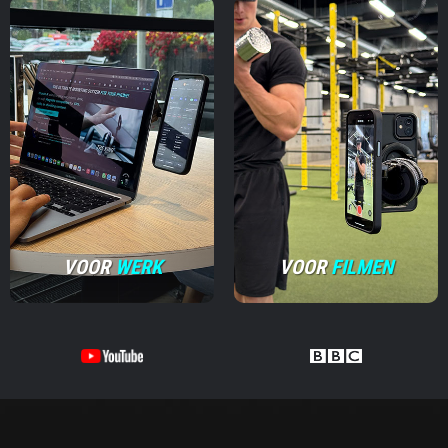
VOOR
WERK
VOOR
FILMEN