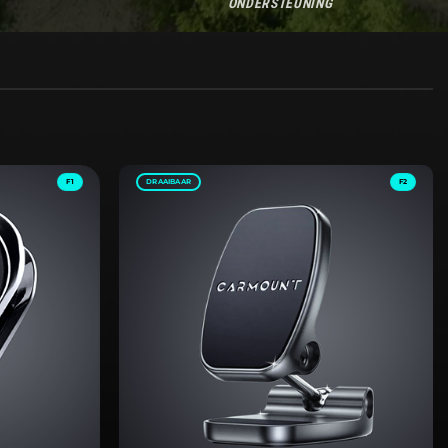
ONDERSTEUNING
F1
DRAAIBAAR
F2