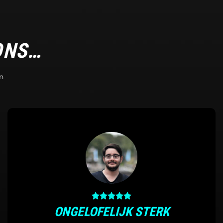
ONS…
n
ONGELOFELIJK STERK