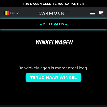
Ga
« 30 DAGEN GELD-TERUG-GARANTIE »
naar
BE
inhoud
« 2 + 1 GRATIS »
WINKELWAGEN
Je winkelwagen is momenteel leeg.
TERUG NAAR WINKEL