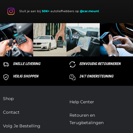
Sluit je aan bij
50K+
autoliefhebbers op
@car.mount
SNELLE LEVERING
EENVOUDIG RETOURNEREN
VEILIG SHOPPEN
24/7 ONDERSTEUNING
Shop
Help Center
Contact
Retouren en
Terugbetalingen
Volg Je Bestelling