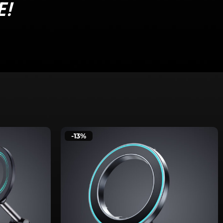
E!
-13%