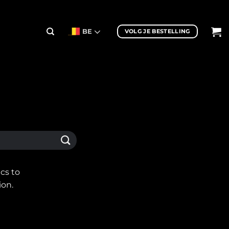
BE
VOLG JE BESTELLING
cs to
ion.