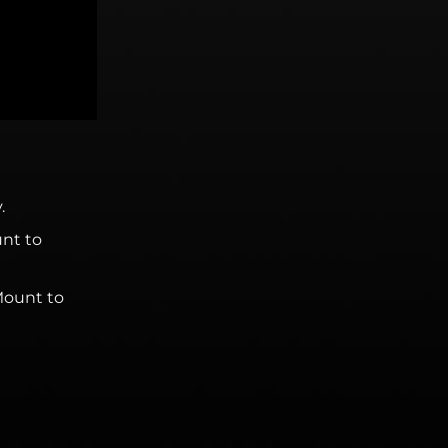
.
unt to
Mount to