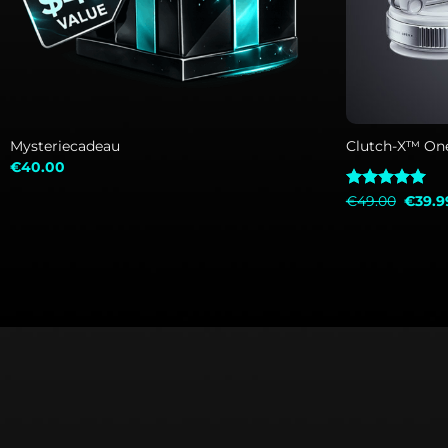
+
+
Mysteriecadeau
Clutch-X™ On
€
40.00
Oorspr
Gewaardeerd
€
49.00
€
39.9
prijs
5.00
uit 5
was:
€49.0