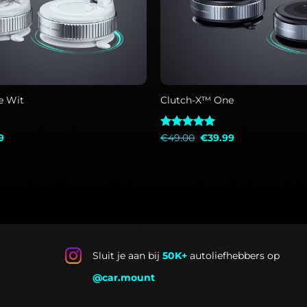
+
e Wit
Clutch-X™ One
onkelijke
Huidige
Oorspronkelijke
Huidige
9
Gewaardeerd
€
49.00
€
39.99
prijs
prijs
prijs
4.94
uit 5
is:
was:
is:
0.
€39.99.
€49.00.
€39.99.
Sluit je aan bij
50K+
autoliefhebbers op
@car.mount