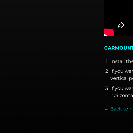
CARMOUNT™
Install th
If you wa
vertical p
If you wa
horizontal
← Back to h