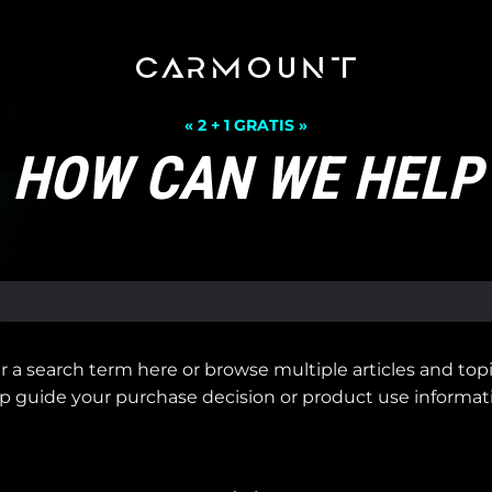
« 2 + 1 GRATIS »
HOW CAN WE HELP
r a search term here or browse multiple articles and topi
p guide your purchase decision or product use informat