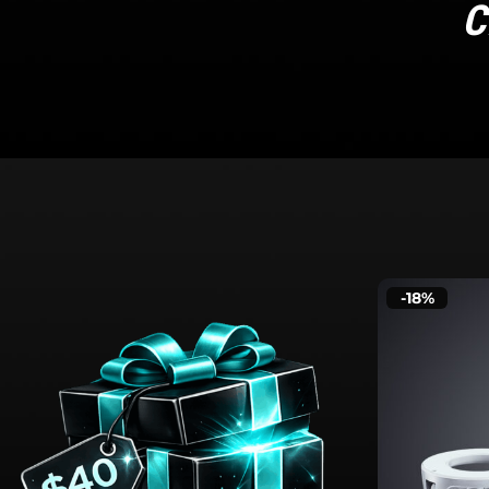
C
-18%