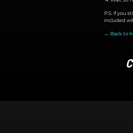
P.S. if you s
included wi
← Back to h
C