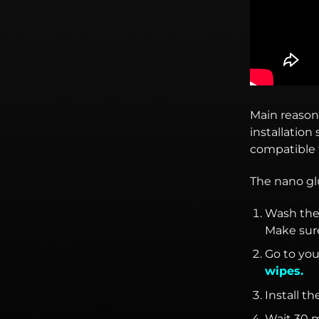
Main reason
installation
compatible
The nano glu
Wash the 
Make sure
Go to you
wipes.
Install 
Wait 30 