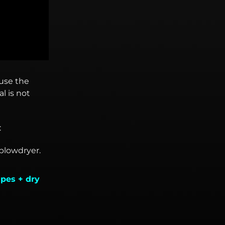
use the
l is not
:
blowdryer.
ipes + dry