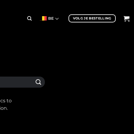
BE
VOLG JE BESTELLING
cs to
ion.