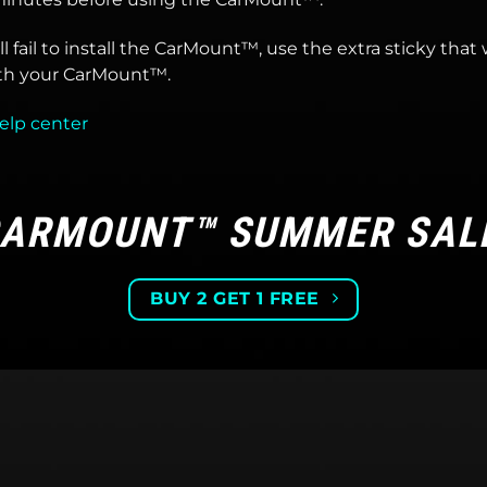
till fail to install the CarMount™, use the extra sticky that
th your CarMount™.
elp center
ARMOUNT™ SUMMER SAL
BUY 2 GET 1 FREE