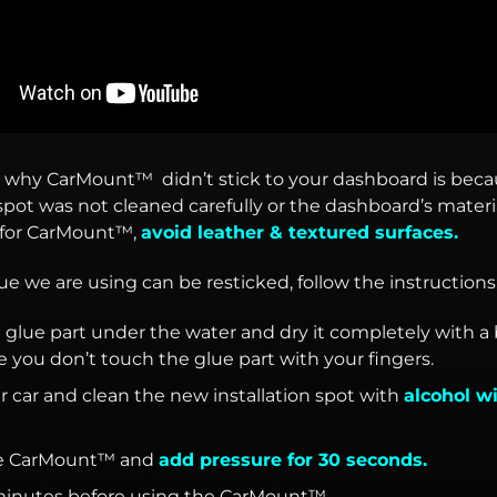
 why CarMount™ didn’t stick to your dashboard is beca
 spot was not cleaned carefully or the dashboard’s materia
 for CarMount™,
avoid leather & textured surfaces.
e we are using can be resticked, follow the instructions
glue part under the water and dry it completely with a 
 you don’t touch the glue part with your fingers.
r car and clean the new installation spot with
alcohol w
the CarMount™ and
add pressure for 30 seconds.
minutes before using the CarMount™.